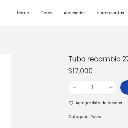
Home
Ceras
Accesorios
Herramientas
Tubo recambio 
$
17,000
T
u
Agregar lista de deseos
b
o
Categoría:
Palos
r