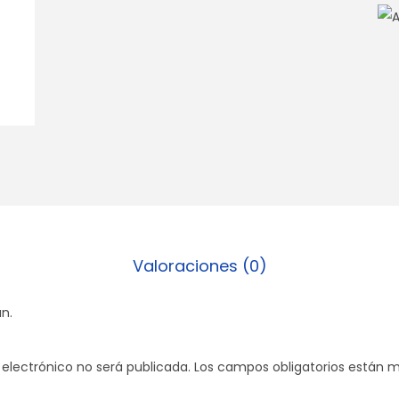
e
c
a
m
b
i
o
2
7
m
m
Valoraciones (0)
c
a
n.
n
t
 electrónico no será publicada.
Los campos obligatorios están
i