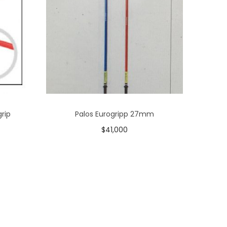
rip
Palos Eurogripp 27mm
$
41,000
Añadir al carrito