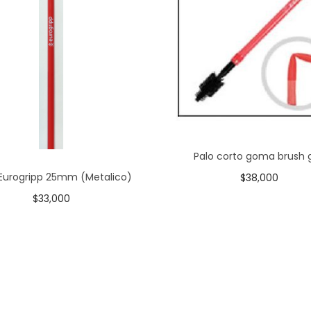
Palo corto goma brush g
 Eurogripp 25mm (Metalico)
$
38,000
Añadir al carrito
$
33,000
Añadir al carrito