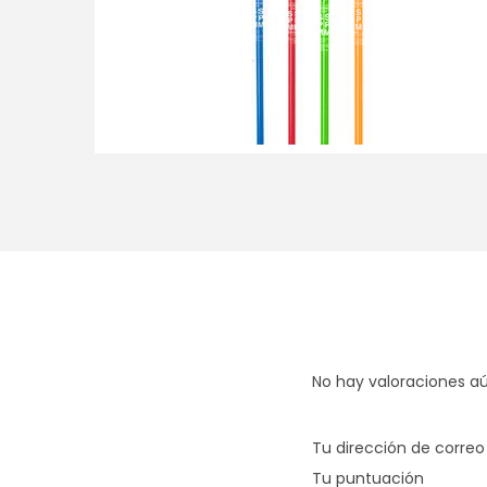
a
i
c
d
i
o
ó
n
No hay valoraciones aú
Tu dirección de correo
Tu puntuación