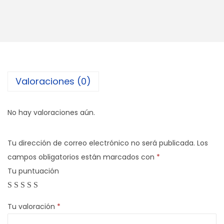
u
r
o
g
r
i
Valoraciones (0)
p
p
2
No hay valoraciones aún.
5
m
Tu dirección de correo electrónico no será publicada.
Los
m
campos obligatorios están marcados con
*
(
Tu puntuación
M
e
Tu valoración
*
t