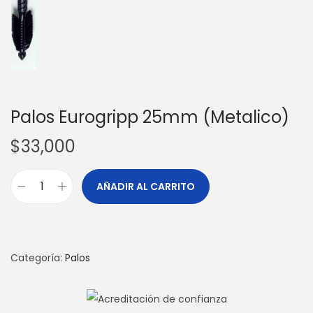
Palos Eurogripp 25mm (Metalico)
$
33,000
AÑADIR AL CARRITO
P
a
l
o
Categoría:
Palos
s
E