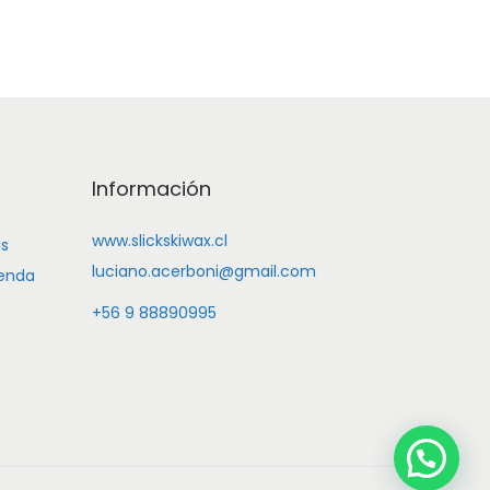
Información
www.slickskiwax.cl
us
luciano.acerboni@gmail.com
ienda
+56 9 88890995