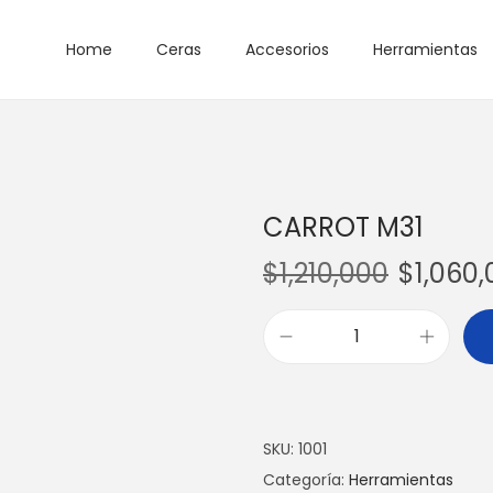
Home
Ceras
Accesorios
Herramientas
CARROT M31
$
1,210,000
$
1,060
C
A
R
R
SKU:
1001
O
Categoría:
Herramientas