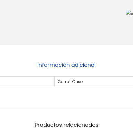
T
M
3
1
c
a
n
t
Información adicional
i
d
Carrot Case
a
d
Productos relacionados